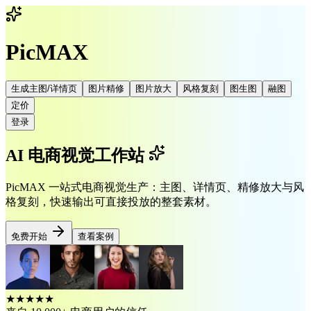
PicMAX
生成主图/详情页
图片精修
图片放大
风格复刻
图生图
融图
定价
登录
AI 电商视觉工作站
PicMAX 一站式电商视觉生产：主图、详情页、精修放大与风
格复刻，快速输出可直接投放的整套素材。
免费开始
查看案例
★★★★★